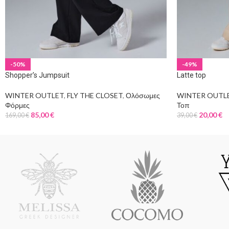
-50%
-49%
Shopper’s Jumpsuit
Latte top
WINTER OUTLET
,
FLY THE CLOSET
,
Ολόσωμες
WINTER OUTL
Φόρμες
Τοπ
85,00
€
20,00
€
169,00
€
39,00
€