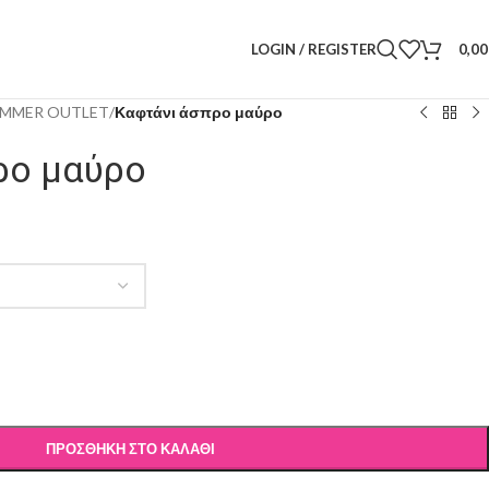
LOGIN / REGISTER
0,0
MMER OUTLET
/
Καφτάνι άσπρο μαύρο
ρο μαύρο
ΠΡΟΣΘΉΚΗ ΣΤΟ ΚΑΛΆΘΙ