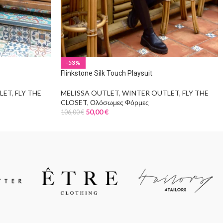
-53%
Flinkstone Silk Touch Playsuit
LET
,
FLY THE
MELISSA OUTLET
,
WINTER OUTLET
,
FLY THE
CLOSET
,
Ολόσωμες Φόρμες
50,00
€
106,00
€