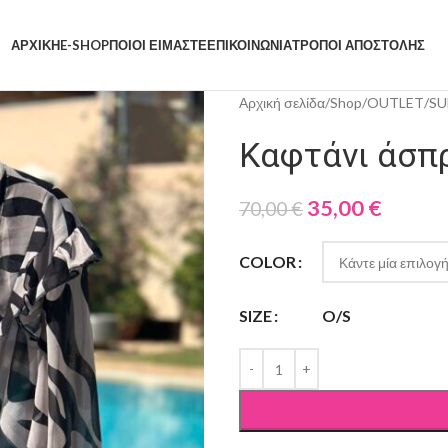
ΑΡΧΙΚΗ
E-SHOP
ΠΟΙΟΙ ΕΙΜΑΣΤΕ
ΕΠΙΚΟΙΝΩΝΙΑ
ΤΡΟΠΟΙ ΑΠΟΣΤΟΛΗΣ
Αρχική σελίδα
/
Shop
/
OUTLET
/
SU
Καφτάνι άσπ
35,00
€
70,00
€
COLOR
SIZE
O/S