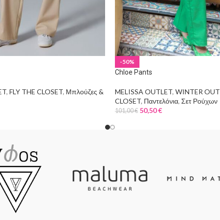
-50%
Chloe Pants
ET
,
FLY THE CLOSET
,
Μπλούζες &
MELISSA OUTLET
,
WINTER OUT
CLOSET
,
Παντελόνια
,
Σετ Ρούχων
50,50
€
101,00
€