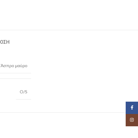
ΔΟΣΗ
Άσπρο μαύρο
O/S
Face
Insta