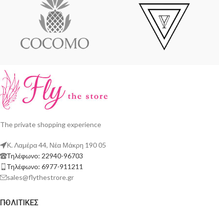
The private shopping experience
Κ. Λαμέρα 44, Νέα Μάκρη 190 05
Τηλέφωνο: 22940-96703
Τηλέφωνο: 6977-911211
sales@flythestrore.gr
ΠΟΛΙΤΙΚΕΣ