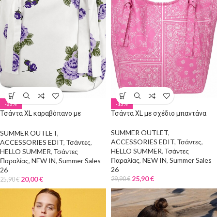
-23%
-13%
Τσάντα XL καραβόπανο με
Τσάντα XL με σχέδιο μπαντάνα
λουλούδια
SUMMER OUTLET
,
SUMMER OUTLET
,
ACCESSORIES EDIT
,
Τσάντες
,
ACCESSORIES EDIT
,
Τσάντες
,
HELLO SUMMER
,
Τσάντες
HELLO SUMMER
,
Τσάντες
Παραλίας
,
NEW IN
,
Summer Sales
Παραλίας
,
NEW IN
,
Summer Sales
26
26
25,90
€
20,00
€
29,90
€
25,90
€