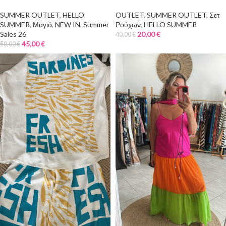
SUMMER OUTLET
,
HELLO
OUTLET
,
SUMMER OUTLET
,
Σετ
SUMMER
,
Μαγιό
,
NEW IN
,
Summer
Ρούχων
,
HELLO SUMMER
Sales 26
20,00
€
40,00
€
45,00
€
50,00
€