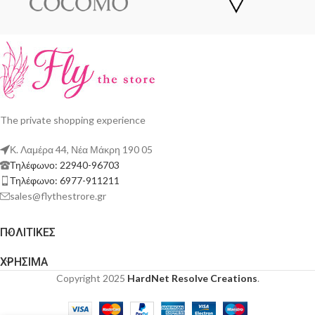
The private shopping experience
Κ. Λαμέρα 44, Νέα Μάκρη 190 05
Τηλέφωνο: 22940-96703
Τηλέφωνο: 6977-911211
sales@flythestrore.gr
ΠΟΛΙΤΙΚΕΣ
ΧΡΗΣΙΜΑ
Copyright 2025
HardNet Resolve Creations
.