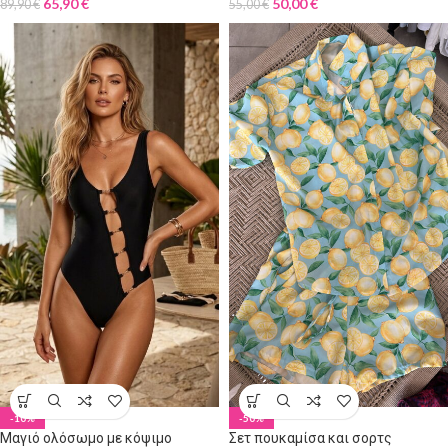
65,90
€
50,00
€
89,90
€
55,00
€
-10%
-50%
Μαγιό ολόσωμο με κόψιμο
Σετ πουκαμίσα και σορτς