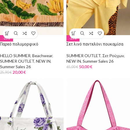
-23%
-23%
Παρεό πολυμορφικό
Σετ λινό παντελόνι πουκαμίσα
jungle
HELLO SUMMER
,
Beachwear
,
SUMMER OUTLET
,
Σετ Ρούχων
,
SUMMER OUTLET
,
NEW IN
,
NEW IN
,
Summer Sales 26
Summer Sales 26
50,00
€
65,00
€
20,00
€
25,90
€