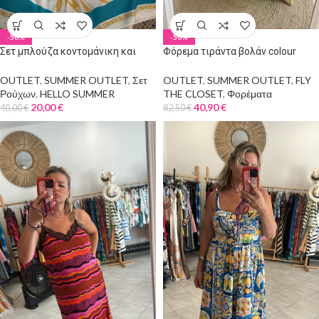
-50%
-50%
Σετ μπλούζα κοντομάνικη και
Φόρεμα τιράντα βολάν colour
σορτσάκι
block
OUTLET
,
SUMMER OUTLET
,
Σετ
OUTLET
,
SUMMER OUTLET
,
FLY
Ρούχων
,
HELLO SUMMER
THE CLOSET
,
Φορέματα
20,00
€
40,90
€
40,00
€
82,50
€