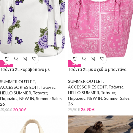
-23%
-13%
Τσάντα XL καραβόπανο με
Τσάντα XL με σχέδιο μπαντάνα
λουλούδια
SUMMER OUTLET
,
SUMMER OUTLET
,
ACCESSORIES EDIT
,
Τσάντες
,
ACCESSORIES EDIT
,
Τσάντες
,
HELLO SUMMER
,
Τσάντες
HELLO SUMMER
,
Τσάντες
Παραλίας
,
NEW IN
,
Summer Sales
Παραλίας
,
NEW IN
,
Summer Sales
26
26
25,90
€
20,00
€
29,90
€
25,90
€