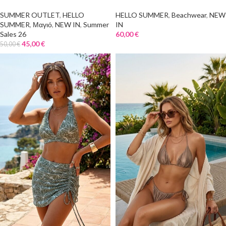
SUMMER OUTLET
,
HELLO
HELLO SUMMER
,
Beachwear
,
NEW
SUMMER
,
Μαγιό
,
NEW IN
,
Summer
IN
Sales 26
60,00
€
45,00
€
50,00
€