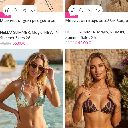
-8%
-10%
Μπικίνι σετ χακί με σχέδια με
Μπικίνι σετ καφέ μετάλλικ λυκρα
ασορτί παρεό
HELLO SUMMER
,
Μαγιό
,
NEW IN
,
HELLO SUMMER
,
Μαγιό
,
NEW IN
,
Summer Sales 26
Summer Sales 26
45,00
€
55,00
€
50,00
€
60,00
€