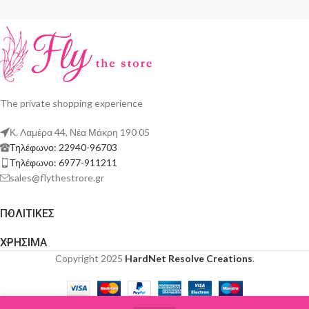
The private shopping experience
Κ. Λαμέρα 44, Νέα Μάκρη 190 05
Τηλέφωνο: 22940-96703
Τηλέφωνο: 6977-911211
sales@flythestrore.gr
ΠΟΛΙΤΙΚΕΣ
ΧΡΗΣΙΜΑ
Copyright 2025
HardNet Resolve Creations
.