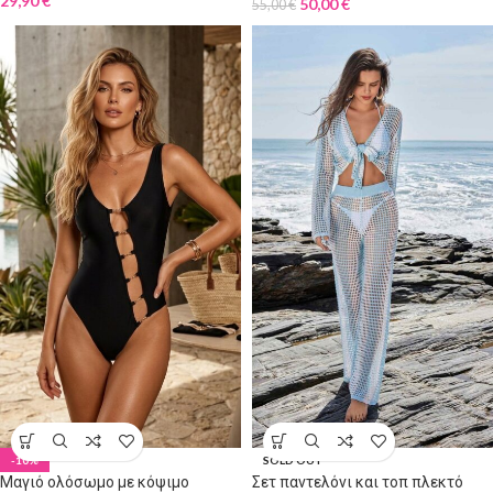
29,90
€
50,00
€
55,00
€
-10%
SOLD OUT
Μαγιό ολόσωμο με κόψιμο
Σετ παντελόνι και τοπ πλεκτό