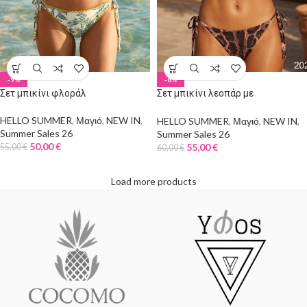
-9%
-8%
Σετ μπικίνι φλοράλ
Σετ μπικίνι λεοπάρ με
λεπτομέρειες στρας
HELLO SUMMER
,
Μαγιό
,
NEW IN
,
HELLO SUMMER
,
Μαγιό
,
NEW IN
,
Summer Sales 26
Summer Sales 26
50,00
€
55,00
€
55,00
€
60,00
€
Load more products