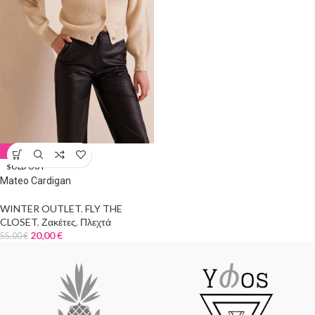
-64%
SOLD OUT
Mateo Cardigan
WINTER OUTLET
,
FLY THE
CLOSET
,
Ζακέτες
,
Πλεχτά
20,00
€
55,00
€