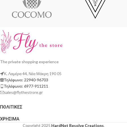
The private shopping experience
Κ. Λαμέρα 44, Νέα Μάκρη 190 05
Τηλέφωνο: 22940-96703
Τηλέφωνο: 6977-911211
sales@flythestrore.gr
ΠΟΛΙΤΙΚΕΣ
ΧΡΗΣΙΜΑ
Copyright 2025
HardNet Resolve Creations
.