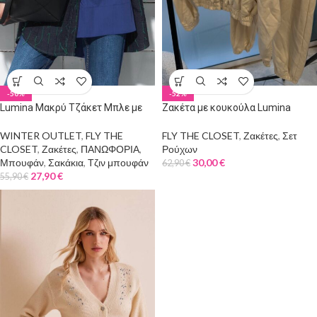
-50%
-52%
Lumina Μακρύ Τζάκετ Μπλε με
Ζακέτα με κουκούλα Lumina
Πράσινη Κλοστή
FLY THE CLOSET
,
Ζακέτες
,
Σετ
WINTER OUTLET
,
FLY THE
Ρούχων
CLOSET
,
Ζακέτες
,
ΠΑΝΩΦΟΡΙΑ
,
30,00
€
Μπουφάν
,
Σακάκια
,
Τζιν μπουφάν
62,90
€
27,90
€
55,90
€