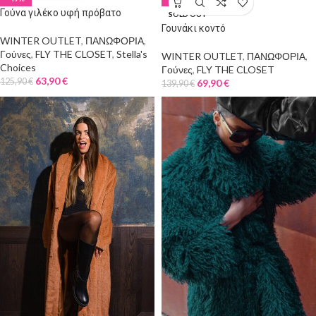
Γούνα γιλέκο υφή πρόβατο
SOLD OUT
Γουνάκι κοντό
WINTER OUTLET
,
ΠΑΝΩΦΟΡΙΑ
,
Γούνες
,
FLY THE CLOSET
,
Stella's
WINTER OUTLET
,
ΠΑΝΩΦΟΡΙΑ
,
Choices
Γούνες
,
FLY THE CLOSET
63,90
€
125,90
€
69,90
€
139,90
€