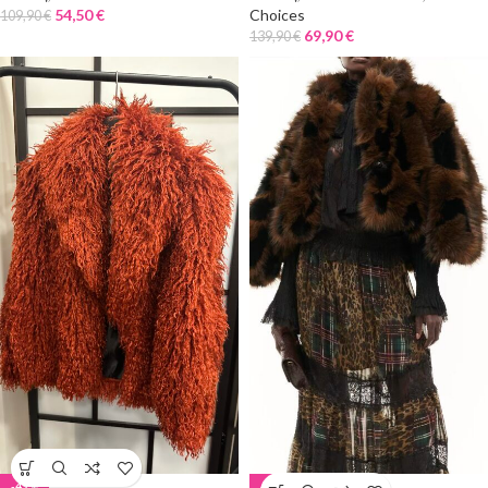
54,50
€
Choices
109,90
€
69,90
€
139,90
€
-49%
-50%