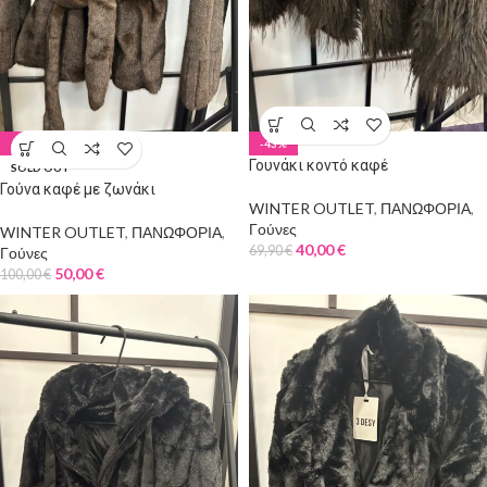
-50%
-43%
Γουνάκι κοντό καφέ
SOLD OUT
Γούνα καφέ με ζωνάκι
WINTER OUTLET
,
ΠΑΝΩΦΟΡΙΑ
,
Γούνες
WINTER OUTLET
,
ΠΑΝΩΦΟΡΙΑ
,
40,00
€
69,90
€
Γούνες
50,00
€
100,00
€