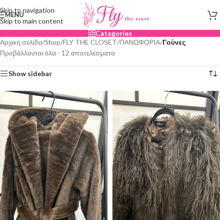
Skip to navigation
MENU
Skip to main content
Categories
Αρχική σελίδα
/
Shop
/
FLY THE CLOSET
/
ΠΑΝΩΦΟΡΙΑ
/
Γούνες
Προβάλλονται όλα - 12 αποτελέσματα
Show sidebar