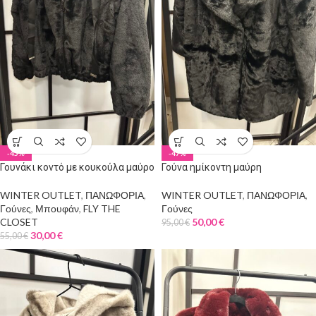
-45%
-47%
Γουνάκι κοντό με κουκούλα μαύρο
Γούνα ημίκοντη μαύρη
WINTER OUTLET
,
ΠΑΝΩΦΟΡΙΑ
,
WINTER OUTLET
,
ΠΑΝΩΦΟΡΙΑ
,
Γούνες
,
Μπουφάν
,
FLY THE
Γούνες
CLOSET
50,00
€
95,00
€
30,00
€
55,00
€