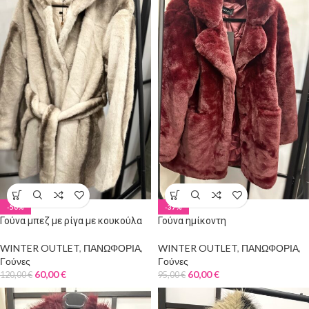
-50%
-37%
Γούνα μπεζ με ρίγα με κουκούλα
Γούνα ημίκοντη
και ζωνάκι
WINTER OUTLET
,
ΠΑΝΩΦΟΡΙΑ
,
WINTER OUTLET
,
ΠΑΝΩΦΟΡΙΑ
,
Γούνες
Γούνες
60,00
€
60,00
€
95,00
€
120,00
€