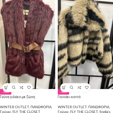
-50%
-50%
Γούνα γιλέκο με ζώνη
Γουνάκι κοντό
WINTER OUTLET
,
ΠΑΝΩΦΟΡΙΑ
,
WINTER OUTLET
,
ΠΑΝΩΦΟΡΙΑ
,
Γούνες
,
FLY THE CLOSET
Γούνες
,
FLY THE CLOSET
,
Stella's