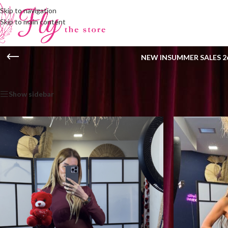
Skip to navigation
Skip to main content
NEW IN
SUMMER SALES 2
Αρχική σελίδα
/
Shop
/
FLY THE CLOSET
/
PARTY LOOKS
Show sidebar