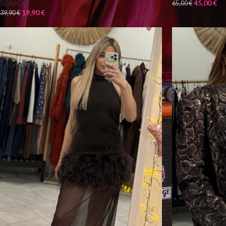
SEASON
45,00
€
65,00
€
19,90
€
39,90
€