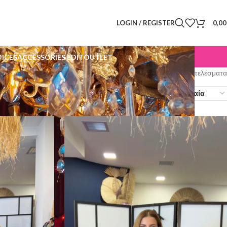
LOGIN / REGISTER
0,0
OICES
ACCESSORIES EDIT
OUTLET
Βλέπετε 1–12 από 81 αποτελέσματα
Show
9
12
18
24