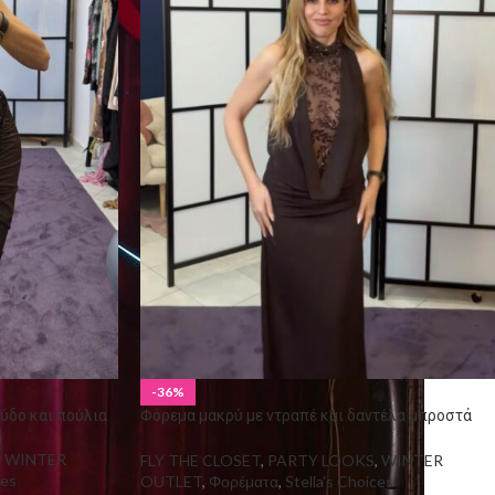
-36%
ύδο και πούλια
Φόρεμα μακρύ με ντραπέ και δαντέλα μπροστά
και στην πλάτη
,
WINTER
FLY THE CLOSET
,
PARTY LOOKS
,
WINTER
ces
OUTLET
,
Φορέματα
,
Stella's Choices