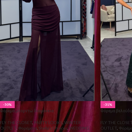
-50%
-31%
Φόρεμα μπορντώ διαφάνεια
Φόρεμα βελούδο
FLY THE CLOSET
,
PARTY LOOKS
,
WINTER
FLY THE CLOSE
OUTLET
,
Φορέματα
,
Stella's Choices
,
WEDDING
OUTLET
,
Φορέμ