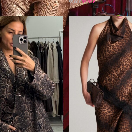
35,00
€
55,00
€