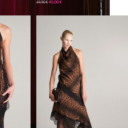
45,00
€
69,90
€