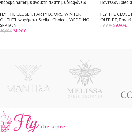
Φόρεμα halter με ανοικτή πλάτη με διαφάνεια
Παντελόνι pied d
FLY THE CLOSET
,
PARTY LOOKS
,
WINTER
FLY THE CLOSE
OUTLET
,
Φορέματα
,
Stella's Choices
,
WEDDING
OUTLET
,
Παντελ
SEASON
29,90
€
59,90
€
24,90
€
49,90
€