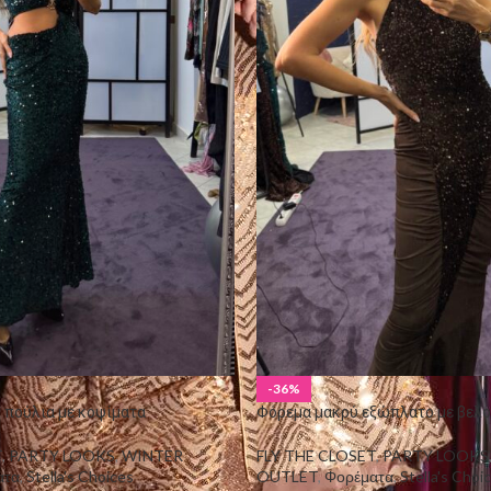
-36%
 πούλια με κοψίματα
Φόρεμα μακρύ εξώπλατο με βελο
T
,
PARTY LOOKS
,
WINTER
FLY THE CLOSET
,
PARTY LOOKS
ατα
,
Stella's Choices
OUTLET
,
Φορέματα
,
Stella's Choi