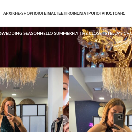
ΑΡΧΙΚΗ
E-SHOP
ΠΟΙΟΙ ΕΙΜΑΣΤΕ
ΕΠΙΚΟΙΝΩΝΙΑ
ΤΡΟΠΟΙ ΑΠΟΣΤΟΛΗΣ
6
WEDDING SEASON
HELLO SUMMER
FLY THE CLOSET
STELLA'S CH