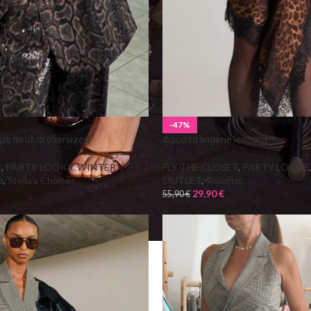
-47%
με πούλια oversized
Φούστα lingerie leopard
T
,
PARTY LOOKS
,
WINTER
FLY THE CLOSET
,
PARTY LOOKS
α
,
Stella's Choices
OUTLET
,
Φούστες
29,90
€
55,90
€