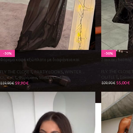
-50%
-50%
Φόρεμα καφέ εξώπλατο με διαφάνεια και
Σακκάκι λεοπάρ 
πούπουλα στους γοφούς
FLY THE CLOSE
FLY THE CLOSET
,
PARTY LOOKS
,
WINTER
OUTLET
,
Σακάκι
OUTLET
,
Φορέματα
,
Stella's Choices
55,00
€
59,90
€
109,90
€
119,90
€