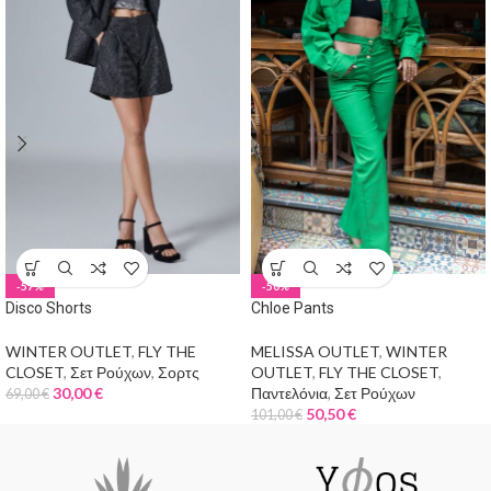
-57%
-50%
Disco Shorts
Chloe Pants
WINTER OUTLET
,
FLY THE
MELISSA OUTLET
,
WINTER
CLOSET
,
Σετ Ρούχων
,
Σορτς
OUTLET
,
FLY THE CLOSET
,
30,00
€
Παντελόνια
,
Σετ Ρούχων
69,00
€
50,50
€
101,00
€