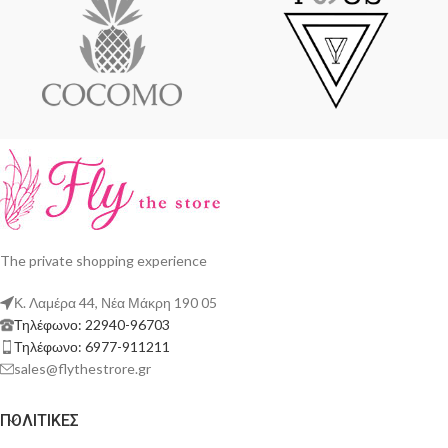
The private shopping experience
Κ. Λαμέρα 44, Νέα Μάκρη 190 05
Τηλέφωνο: 22940-96703
Τηλέφωνο: 6977-911211
sales@flythestrore.gr
ΠΟΛΙΤΙΚΕΣ