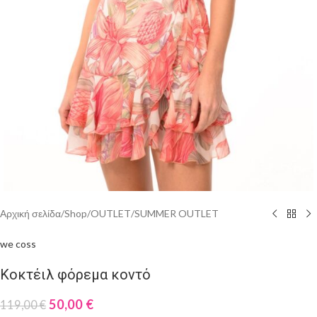
Αρχική σελίδα
/
Shop
/
OUTLET
/
SUMMER OUTLET
we coss
Κοκτέιλ φόρεμα κοντό
50,00
€
119,00
€