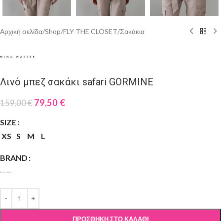
Αρχική σελίδα
/
Shop
/
FLY THE CLOSET
/
Σακάκια
Λινό μπεζ σακάκι safari GORMINE
79,50
€
159,00
€
SIZE
XS
S
M
L
BRAND
ΠΡΟΣΘΉΚΗ ΣΤΟ ΚΑΛΆΘΙ