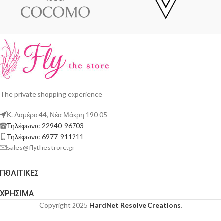
The private shopping experience
Κ. Λαμέρα 44, Νέα Μάκρη 190 05
Τηλέφωνο: 22940-96703
Τηλέφωνο: 6977-911211
sales@flythestrore.gr
ΠΟΛΙΤΙΚΕΣ
ΧΡΗΣΙΜΑ
Copyright 2025
HardNet Resolve Creations
.