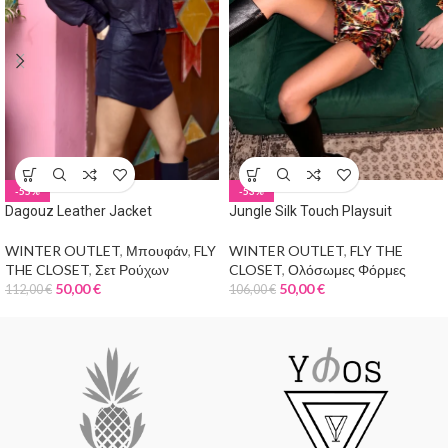
-55%
-53%
Dagouz Leather Jacket
Jungle Silk Touch Playsuit
WINTER OUTLET
,
Μπουφάν
,
FLY
WINTER OUTLET
,
FLY THE
THE CLOSET
,
Σετ Ρούχων
CLOSET
,
Ολόσωμες Φόρμες
50,00
€
50,00
€
112,00
€
106,00
€