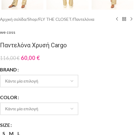
Αρχική σελίδα
/
Shop
/
FLY THE CLOSET
/
Παντελόνια
we coss
Παντελόνα Χρυσή Cargo
60,00
€
116,00
€
BRAND
COLOR
SIZE
S
M
L