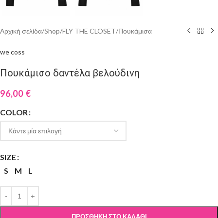
Αρχική σελίδα
/
Shop
/
FLY THE CLOSET
/
Πουκάμισα
we coss
Πουκάμισο δαντέλα βελούδινη
96,00
€
COLOR
SIZE
S
M
L
ΠΡΟΣΘΉΚΗ ΣΤΟ ΚΑΛΆΘΙ