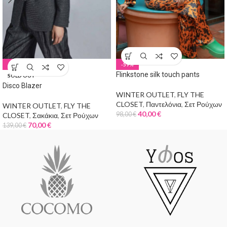
-50%
-59%
Flinkstone silk touch pants
SOLD OUT
Disco Blazer
WINTER OUTLET
,
FLY THE
CLOSET
,
Παντελόνια
,
Σετ Ρούχων
WINTER OUTLET
,
FLY THE
40,00
€
98,00
€
CLOSET
,
Σακάκια
,
Σετ Ρούχων
70,00
€
139,00
€