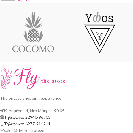
101,00
€
The private shopping experience
Κ. Λαμέρα 44, Νέα Μάκρη 190 05
Τηλέφωνο: 22940-96703
Τηλέφωνο: 6977-911211
sales@flythestrore.gr