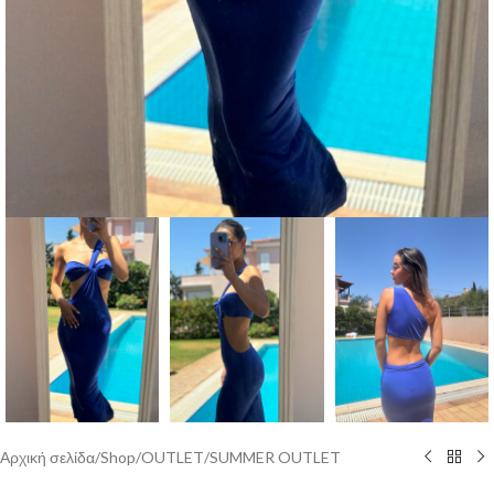
Αρχική σελίδα
/
Shop
/
OUTLET
/
SUMMER OUTLET