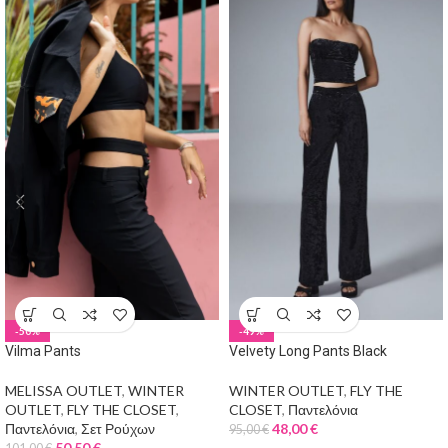
-50%
-49%
Vilma Pants
Velvety Long Pants Black
MELISSA OUTLET
,
WINTER
WINTER OUTLET
,
FLY THE
OUTLET
,
FLY THE CLOSET
,
CLOSET
,
Παντελόνια
Παντελόνια
,
Σετ Ρούχων
48,00
€
95,00
€
50,50
€