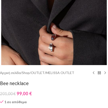
Αρχική σελίδα
/
Shop
/
OUTLET
/
MELISSA OUTLET
Bee necklace
99,00
€
201,00
€
1 σε απόθεμα