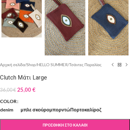
Αρχική σελίδα
/
Shop
/
HELLO SUMMER
/
Τσάντες Παραλίας
Clutch Μάτι Large
25,00
€
36,00
€
COLOR
denim
μπλε σκούρο
μπορντώ
Πορτοκαλί
ροζ
ΠΡΟΣΘΉΚΗ ΣΤΟ ΚΑΛΆΘΙ