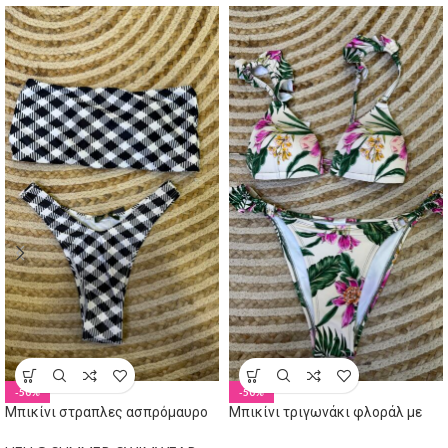
-50%
-50%
Μπικίνι στραπλες ασπρόμαυρο
Μπικίνι τριγωνάκι φλοράλ με
βολάν