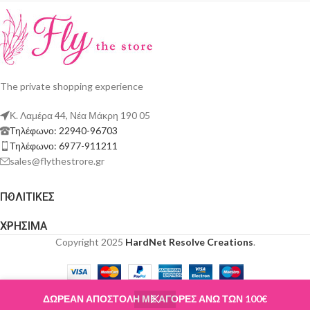
The private shopping experience
Κ. Λαμέρα 44, Νέα Μάκρη 190 05
Τηλέφωνο: 22940-96703
Τηλέφωνο: 6977-911211
sales@flythestrore.gr
ΠΟΛΙΤΙΚΕΣ
ΧΡΗΣΙΜΑ
Copyright 2025
HardNet Resolve Creations
.
ΔΩΡΕΑΝ ΑΠΟΣΤΟΛΗ ΜΕ ΑΓΟΡΕΣ ΑΝΩ ΤΩΝ 100€
Shop
Wishlist
Cart
My account