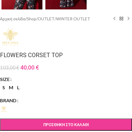
Αρχική σελίδα
/
Shop
/
OUTLET
/
WINTER OUTLET
FLOWERS CORSET TOP
40,00
€
103,00
€
SIZE
S
M
L
BRAND
ΠΡΟΣΘΉΚΗ ΣΤΟ ΚΑΛΆΘΙ