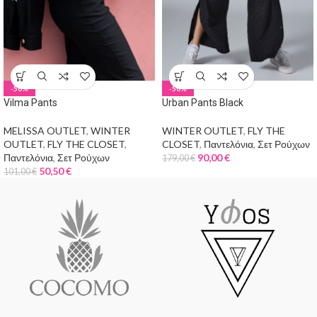
-50%
-50%
Vilma Pants
Urban Pants Black
MELISSA OUTLET
,
WINTER
WINTER OUTLET
,
FLY THE
OUTLET
,
FLY THE CLOSET
,
CLOSET
,
Παντελόνια
,
Σετ Ρούχων
Παντελόνια
,
Σετ Ρούχων
90,00
€
179,00
€
50,50
€
101,00
€