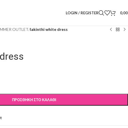
LOGIN / REGISTER
0,0
MMER OUTLET
/
Iakinthi white dress
 dress
ΠΡΟΣΘΉΚΗ ΣΤΟ ΚΑΛΆΘΙ
st