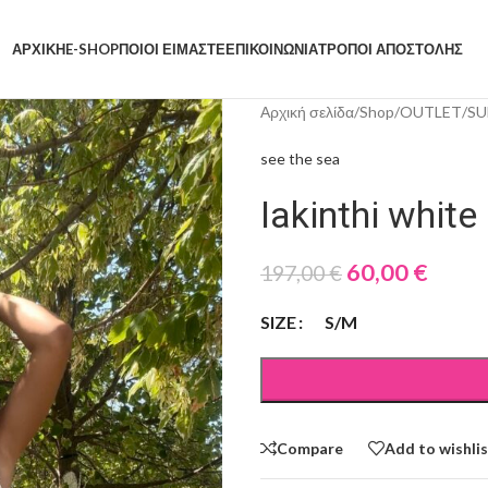
ΑΡΧΙΚΗ
E-SHOP
ΠΟΙΟΙ ΕΙΜΑΣΤΕ
ΕΠΙΚΟΙΝΩΝΙΑ
ΤΡΟΠΟΙ ΑΠΟΣΤΟΛΗΣ
Αρχική σελίδα
/
Shop
/
OUTLET
/
SU
see the sea
Iakinthi white
60,00
€
197,00
€
SIZE
S/M
Compare
Add to wishli