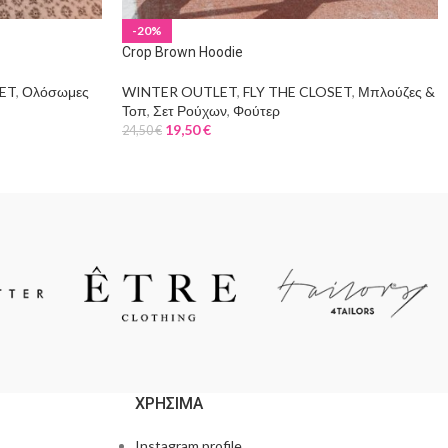
-20%
Crop Brown Hoodie
SET
,
Ολόσωμες
WINTER OUTLET
,
FLY THE CLOSET
,
Μπλούζες &
Τοπ
,
Σετ Ρούχων
,
Φούτερ
19,50
€
24,50
€
ΧΡΗΣΙΜΑ
Instagram profile