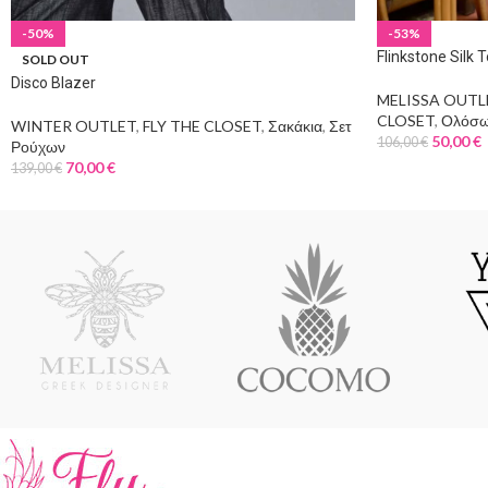
-50%
-53%
Flinkstone Silk 
SOLD OUT
Disco Blazer
MELISSA OUTL
CLOSET
,
Ολόσω
WINTER OUTLET
,
FLY THE CLOSET
,
Σακάκια
,
Σετ
50,00
€
106,00
€
Ρούχων
70,00
€
139,00
€