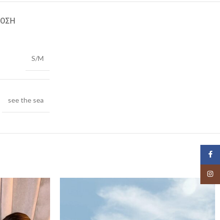
ΔΟΣΗ
S/M
see the sea
Face
Insta