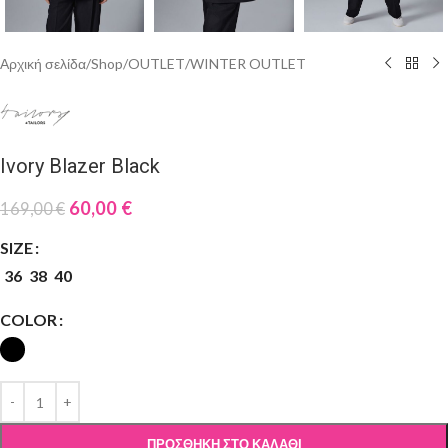
Αρχική σελίδα
/
Shop
/
OUTLET
/
WINTER OUTLET
Ivory Blazer Black
60,00
€
169,00
€
SIZE
36
38
40
COLOR
ΠΡΟΣΘΉΚΗ ΣΤΟ ΚΑΛΆΘΙ