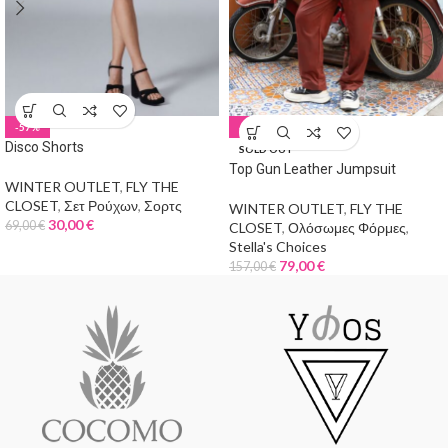
-57%
-50%
Disco Shorts
SOLD OUT
Top Gun Leather Jumpsuit
WINTER OUTLET
,
FLY THE
CLOSET
,
Σετ Ρούχων
,
Σορτς
WINTER OUTLET
,
FLY THE
30,00
€
69,00
€
CLOSET
,
Ολόσωμες Φόρμες
,
Stella's Choices
79,00
€
157,00
€