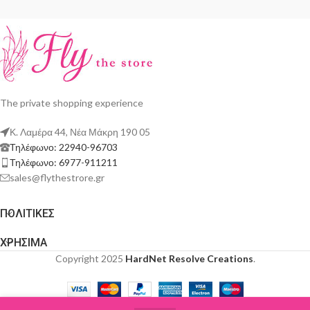
The private shopping experience
Κ. Λαμέρα 44, Νέα Μάκρη 190 05
Τηλέφωνο: 22940-96703
Τηλέφωνο: 6977-911211
sales@flythestrore.gr
ΠΟΛΙΤΙΚΕΣ
ΧΡΗΣΙΜΑ
Copyright 2025
HardNet Resolve Creations
.