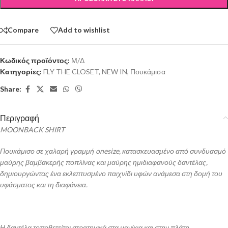
Compare
Add to wishlist
Κωδικός προϊόντος:
Μ/Δ
Κατηγορίες:
FLY THE CLOSET
,
NEW IN
,
Πουκάμισα
Share:
Περιγραφή
MOONBACK SHIRT
Πουκάμισο σε χαλαρή γραμμή onesize, κατασκευασμένο από συνδυασμό
μαύρης βαμβακερής ποπλίνας και μαύρης ημιδιαφανούς δαντέλας,
δημιουργώντας ένα εκλεπτυσμένο παιχνίδι υφών ανάμεσα στη δομή του
υφάσματος και τη διαφάνεια.
Η δαντέλα τοποθετείται στρατηγικά στα μανίκια και στην πλάτη,