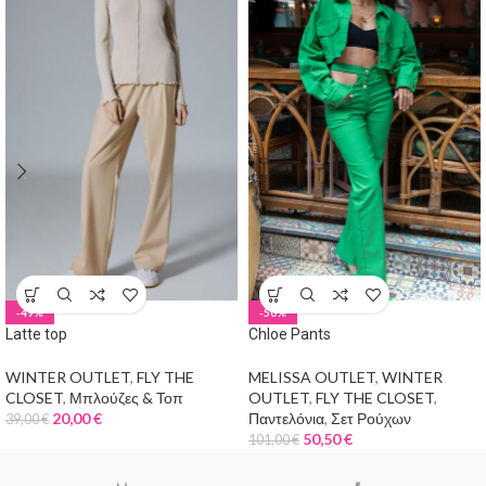
-49%
-50%
Latte top
Chloe Pants
WINTER OUTLET
,
FLY THE
MELISSA OUTLET
,
WINTER
CLOSET
,
Μπλούζες & Τοπ
OUTLET
,
FLY THE CLOSET
,
20,00
€
Παντελόνια
,
Σετ Ρούχων
39,00
€
50,50
€
101,00
€