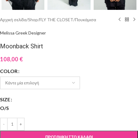
Αρχική σελίδα
/
Shop
/
FLY THE CLOSET
/
Πουκάμισα
Melissa Greek Designer
Moonback Shirt
108,00
€
COLOR
SIZE
O/S
ΠΡΟΣΘΉΚΗ ΣΤΟ ΚΑΛΆΘΙ