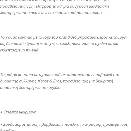
προσθέτοντας υφή, ελαφρότητα και μια σύγχρονη αισθησιακή
λεπτομέρεια που ανανεώνει το κλασικό μαύρο πουκάμισο.
Το χρυσό κέντημα με το logo του brand στο μπροστινό μέρος λειτουργεί
ως διακριτικό signature στοιχείο, ολοκληρώνοντας το σχέδιο με μια
εκλεπτυσμένη πινελιά.
Τα μαύρα κουμπιά σε σχήμα καρδιάς παραπέμπουν συμβολικά στο
όνομα της συλλογής Keros & Eros, προσθέτοντας μια διακριτική
ρομαντική λεπτομέρεια στο σχέδιο.
• Onesize εφαρμογή
• Συνδυασμός μαύρης βαμβακερής ποπλίνας και μαύρης ημιδιαφανούς
δαντέλας