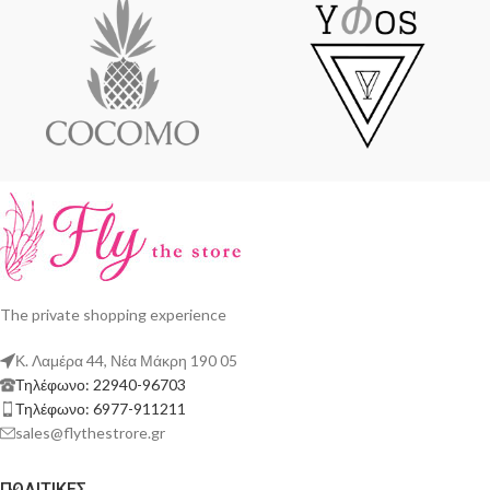
The private shopping experience
Κ. Λαμέρα 44, Νέα Μάκρη 190 05
Τηλέφωνο: 22940-96703
Τηλέφωνο: 6977-911211
sales@flythestrore.gr
ΠΟΛΙΤΙΚΕΣ