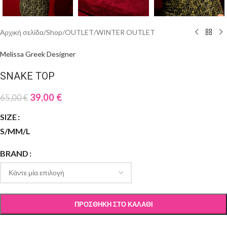
Αρχική σελίδα
/
Shop
/
OUTLET
/
WINTER OUTLET
Melissa Greek Designer
SNAKE TOP
39,00
€
65,00
€
SIZE
S/M
M/L
BRAND
ΠΡΟΣΘΉΚΗ ΣΤΟ ΚΑΛΆΘΙ