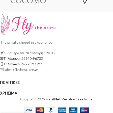
The private shopping experience
Κ. Λαμέρα 44, Νέα Μάκρη 190 05
Τηλέφωνο: 22940-96703
Τηλέφωνο: 6977-911211
sales@flythestrore.gr
ΠΟΛΙΤΙΚΕΣ
ΧΡΗΣΙΜΑ
Copyright 2025
HardNet Resolve Creations
.