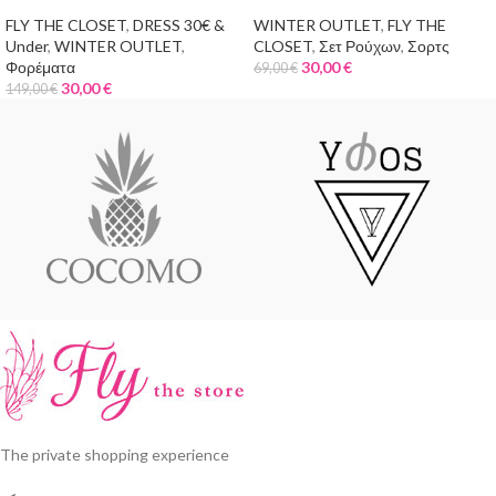
FLY THE CLOSET
,
DRESS 30€ &
WINTER OUTLET
,
FLY THE
Under
,
WINTER OUTLET
,
CLOSET
,
Σετ Ρούχων
,
Σορτς
Φορέματα
30,00
€
69,00
€
30,00
€
149,00
€
The private shopping experience