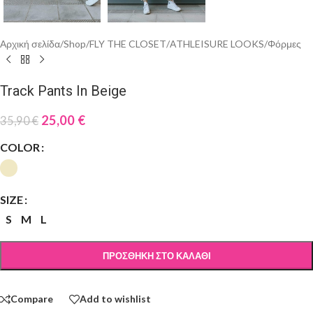
Αρχική σελίδα
/
Shop
/
FLY THE CLOSET
/
ΑTHLEISURE LOOKS
/
Φόρμες
Track Pants In Beige
25,00
€
35,90
€
COLOR
SIZE
S
M
L
ΠΡΟΣΘΉΚΗ ΣΤΟ ΚΑΛΆΘΙ
Compare
Add to wishlist