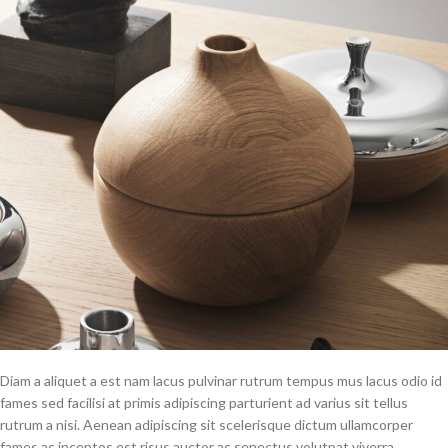
Diam a aliquet a est nam lacus pulvinar rutrum tempus mus lacus odio id
fames sed facilisi at primis adipiscing parturient ad varius sit tellus
rutrum a nisi. Aenean adipiscing sit scelerisque dictum ullamcorper
fames ac inceptos est risus auctor ac senectus volutpat viverra