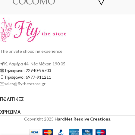
The private shopping experience
Κ. Λαμέρα 44, Νέα Μάκρη 190 05
Τηλέφωνο: 22940-96703
Τηλέφωνο: 6977-911211
sales@flythestrore.gr
ΠΟΛΙΤΙΚΕΣ
ΧΡΗΣΙΜΑ
Copyright 2025
HardNet Resolve Creations
.