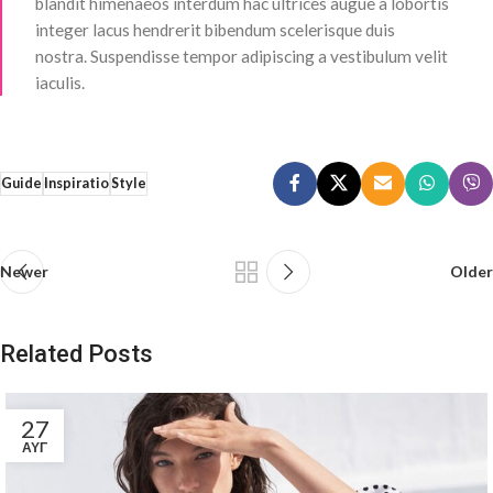
blandit himenaeos interdum hac ultrices augue a lobortis
integer lacus hendrerit bibendum scelerisque duis
nostra. Suspendisse tempor adipiscing a vestibulum velit
iaculis.
Guide
Inspiratio
Style
Newer
Older
Related Posts
27
ΑΥΓ