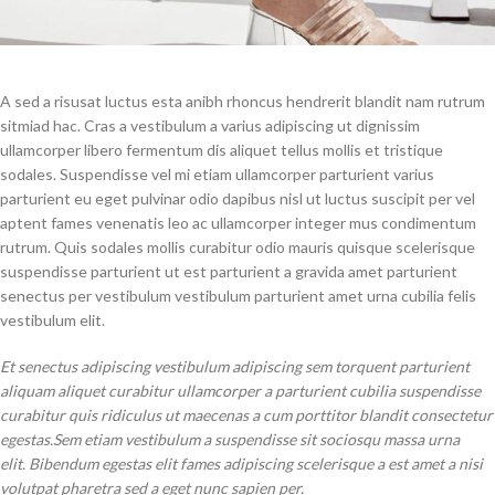
A sed a risusat luctus esta anibh rhoncus hendrerit blandit nam rutrum
sitmiad hac. Cras a vestibulum a varius adipiscing ut dignissim
ullamcorper libero fermentum dis aliquet tellus mollis et tristique
sodales. Suspendisse vel mi etiam ullamcorper parturient varius
parturient eu eget pulvinar odio dapibus nisl ut luctus suscipit per vel
aptent fames venenatis leo ac ullamcorper integer mus condimentum
rutrum. Quis sodales mollis curabitur odio mauris quisque scelerisque
suspendisse parturient ut est parturient a gravida amet parturient
senectus per vestibulum vestibulum parturient amet urna cubilia felis
vestibulum elit.
Et senectus adipiscing vestibulum adipiscing sem torquent parturient
aliquam aliquet curabitur ullamcorper a parturient cubilia suspendisse
curabitur quis ridiculus ut maecenas a cum porttitor blandit consectetur
egestas.Sem etiam vestibulum a suspendisse sit sociosqu massa urna
elit. Bibendum egestas elit fames adipiscing scelerisque a est amet a nisi
volutpat pharetra sed a eget nunc sapien per.