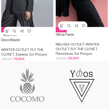
-50%
-50%
Vilma Pants
SOLD OUT
Disco Blazer
MELISSA OUTLET
,
WINTER
OUTLET
,
FLY THE CLOSET
,
WINTER OUTLET
,
FLY THE
Παντελόνια
,
Σετ Ρούχων
CLOSET
,
Σακάκια
,
Σετ Ρούχων
50,50
€
101,00
€
70,00
€
139,00
€