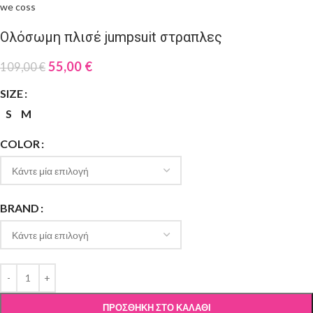
we coss
Ολόσωμη πλισέ jumpsuit στραπλες
55,00
€
109,00
€
SIZE
S
M
COLOR
BRAND
ΠΡΟΣΘΉΚΗ ΣΤΟ ΚΑΛΆΘΙ