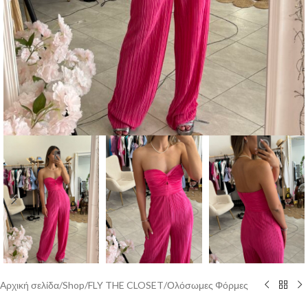
Αρχική σελίδα
/
Shop
/
FLY THE CLOSET
/
Ολόσωμες Φόρμες