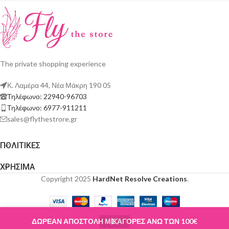
The private shopping experience
Κ. Λαμέρα 44, Νέα Μάκρη 190 05
Τηλέφωνο: 22940-96703
Τηλέφωνο: 6977-911211
sales@flythestrore.gr
ΠΟΛΙΤΙΚΕΣ
ΧΡΗΣΙΜΑ
Copyright 2025
HardNet Resolve Creations
.
ΔΩΡΕΑΝ ΑΠΟΣΤΟΛΗ ΜΕ ΑΓΟΡΕΣ ΑΝΩ ΤΩΝ 100€
Shop
Wishlist
Cart
My account