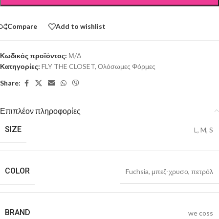
Compare
Add to wishlist
Κωδικός προϊόντος:
Μ/Δ
Κατηγορίες:
FLY THE CLOSET
,
Ολόσωμες Φόρμες
Share:
Επιπλέον πληροφορίες
SIZE
L
,
M
,
S
COLOR
Fuchsia
,
μπεζ-χρυσο
,
πετρόλ
BRAND
we coss