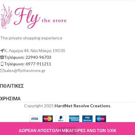
The private shopping experience
Κ. Λαμέρα 44, Νέα Μάκρη 190 05
Τηλέφωνο: 22940-96703
Τηλέφωνο: 6977-911211
sales@flythestrore.gr
ΠΟΛΙΤΙΚΕΣ
ΧΡΗΣΙΜΑ
Copyright 2025
HardNet Resolve Creations
.
ΔΩΡΕΑΝ ΑΠΟΣΤΟΛΗ ΜΕ ΑΓΟΡΕΣ ΑΝΩ ΤΩΝ 100€
Shop
Wishlist
Cart
My account