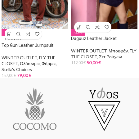
-50%
-55%
Dagouz Leather Jacket
SOLD OUT
Top Gun Leather Jumpsuit
WINTER OUTLET
,
Μπουφάν
,
FLY
THE CLOSET
,
Σετ Ρούχων
WINTER OUTLET
,
FLY THE
50,00
€
112,00
€
CLOSET
,
Ολόσωμες Φόρμες
,
Stella's Choices
79,00
€
157,00
€