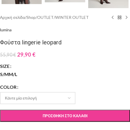
Αρχική σελίδα
/
Shop
/
OUTLET
/
WINTER OUTLET
lumina
Φούστα lingerie leopard
29,90
€
55,90
€
SIZE
S/M
M/L
COLOR
ΠΡΟΣΘΉΚΗ ΣΤΟ ΚΑΛΆΘΙ