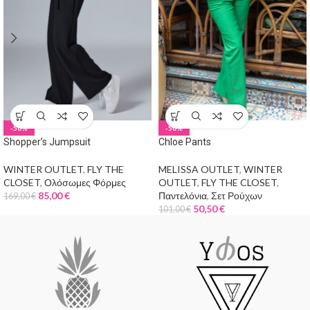
-50%
-50%
Shopper’s Jumpsuit
Chloe Pants
WINTER OUTLET
,
FLY THE
MELISSA OUTLET
,
WINTER
CLOSET
,
Ολόσωμες Φόρμες
OUTLET
,
FLY THE CLOSET
,
85,00
€
Παντελόνια
,
Σετ Ρούχων
169,00
€
50,50
€
101,00
€