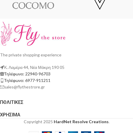
The private shopping experience
Κ. Λαμέρα 44, Νέα Μάκρη 190 05
Τηλέφωνο: 22940-96703
Τηλέφωνο: 6977-911211
sales@flythestrore.gr
ΠΟΛΙΤΙΚΕΣ
ΧΡΗΣΙΜΑ
Copyright 2025
HardNet Resolve Creations
.