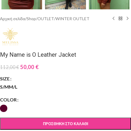
Αρχική σελίδα
/
Shop
/
OUTLET
/
WINTER OUTLET
My Name is O Leather Jacket
50,00
€
112,00
€
SIZE
S/M
M/L
COLOR
ΠΡΟΣΘΉΚΗ ΣΤΟ ΚΑΛΆΘΙ