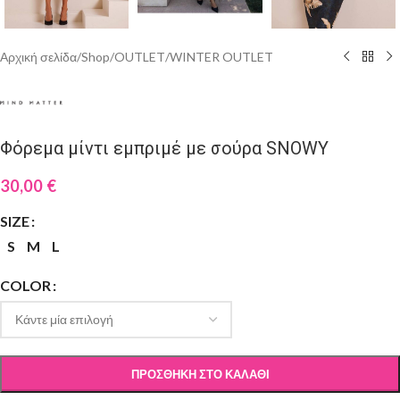
Αρχική σελίδα
/
Shop
/
OUTLET
/
WINTER OUTLET
Φόρεμα μίντι εμπριμέ με σούρα SNOWY
30,00
€
SIZE
S
M
L
COLOR
ΠΡΟΣΘΉΚΗ ΣΤΟ ΚΑΛΆΘΙ