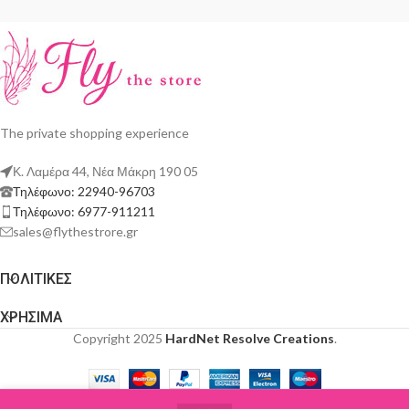
The private shopping experience
Κ. Λαμέρα 44, Νέα Μάκρη 190 05
Τηλέφωνο: 22940-96703
Τηλέφωνο: 6977-911211
sales@flythestrore.gr
ΠΟΛΙΤΙΚΕΣ
ΧΡΗΣΙΜΑ
Copyright 2025
HardNet Resolve Creations
.