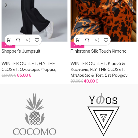
-50%
-55%
Shopper’s Jumpsuit
Flinkstone Silk Touch Kimono
WINTER OUTLET
,
FLY THE
WINTER OUTLET
,
Κιμονό &
CLOSET
,
Ολόσωμες Φόρμες
Καφτάνια
,
FLY THE CLOSET
,
85,00
€
Μπλούζες & Τοπ
,
Σετ Ρούχων
169,00
€
40,00
€
89,00
€