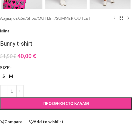
Αρχική σελίδα
/
Shop
/
OUTLET
/
SUMMER OUTLET
lolina
Bunny t-shirt
40,00
€
51,50
€
SIZE
S
M
ΠΡΟΣΘΉΚΗ ΣΤΟ ΚΑΛΆΘΙ
Compare
Add to wishlist