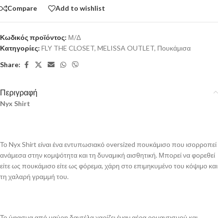
Compare
Add to wishlist
Κωδικός προϊόντος:
Μ/Δ
Κατηγορίες:
FLY THE CLOSET
,
MELISSA OUTLET
,
Πουκάμισα
Share:
Περιγραφή
Nyx Shirt
Το Nyx Shirt είναι ένα εντυπωσιακό oversized πουκάμισο που ισορροπεί
ανάμεσα στην κομψότητα και τη δυναμική αισθητική. Μπορεί να φορεθεί
είτε ως πουκάμισο είτε ως φόρεμα, χάρη στο επιμηκυμένο του κόψιμο και
τη χαλαρή γραμμή του.
Το ύφασμα από μαύρη δαντέλα χαρίζει έναν αέρα ρομαντισμού και