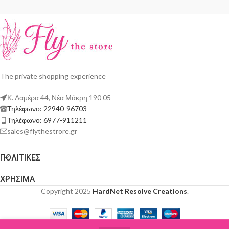
The private shopping experience
Κ. Λαμέρα 44, Νέα Μάκρη 190 05
Τηλέφωνο: 22940-96703
Τηλέφωνο: 6977-911211
sales@flythestrore.gr
ΠΟΛΙΤΙΚΕΣ
ΧΡΗΣΙΜΑ
Copyright 2025
HardNet Resolve Creations
.