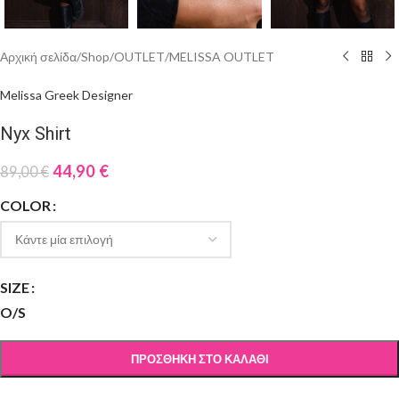
Αρχική σελίδα
/
Shop
/
OUTLET
/
MELISSA OUTLET
Melissa Greek Designer
Nyx Shirt
44,90
€
89,00
€
COLOR
SIZE
O/S
ΠΡΟΣΘΉΚΗ ΣΤΟ ΚΑΛΆΘΙ